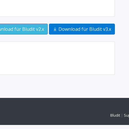
load für Bludit v2.x
Download für Bludit v3.x
Bludit
|
Su