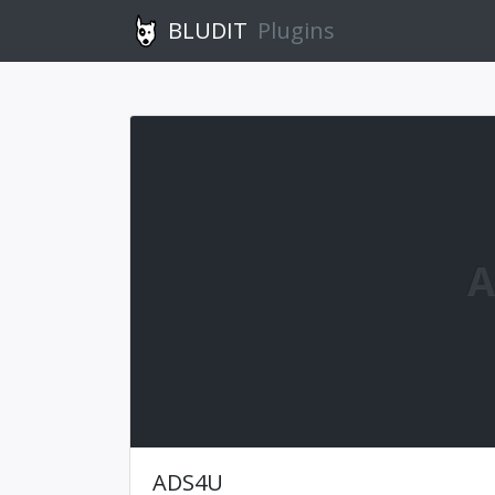
BLUDIT
Plugins
A
ADS4U