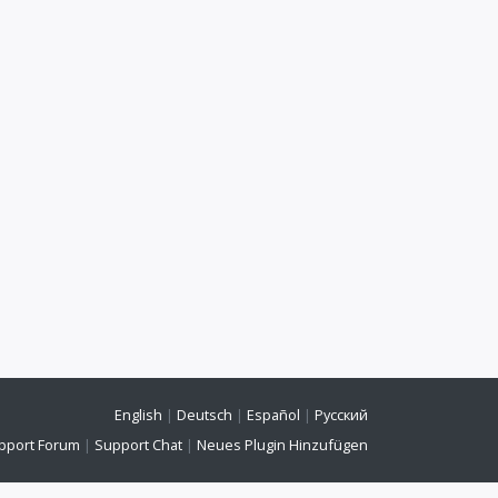
English
|
Deutsch
|
Español
|
Русский
pport Forum
|
Support Chat
|
Neues Plugin Hinzufügen