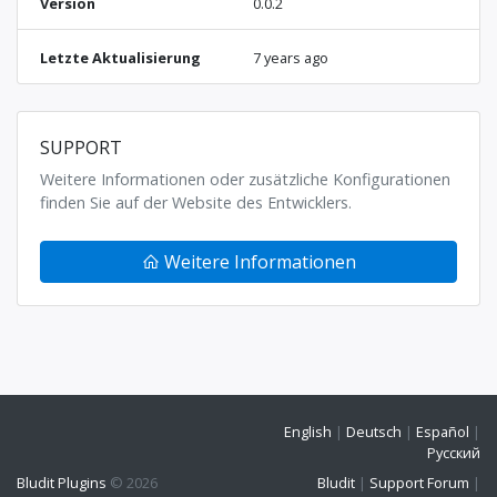
Version
0.0.2
Letzte Aktualisierung
7 years ago
SUPPORT
Weitere Informationen oder zusätzliche Konfigurationen
finden Sie auf der Website des Entwicklers.
Weitere Informationen
English
|
Deutsch
|
Español
|
Русский
Bludit Plugins
© 2026
Bludit
|
Support Forum
|