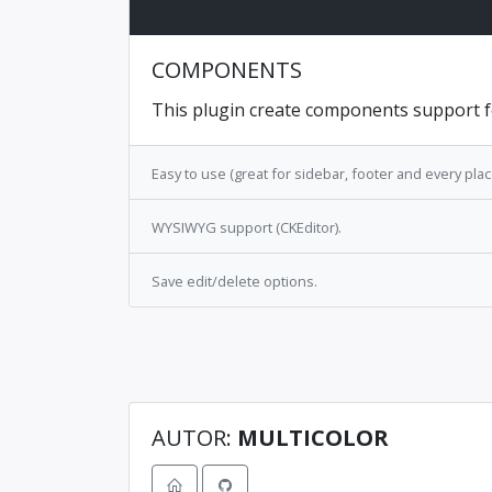
COMPONENTS
This plugin create components support f
Easy to use (great for sidebar, footer and every pla
WYSIWYG support (CKEditor).
Save edit/delete options.
AUTOR:
MULTICOLOR