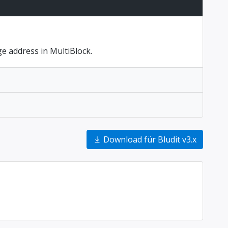
e address in MultiBlock.
Download für Bludit v3.x