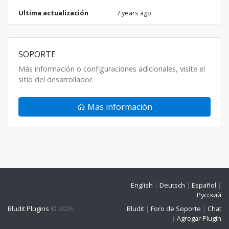
Ultima actualización
7 years ago
SOPORTE
Más información o configuraciones adicionales, visite el
sitio del desarrollador.
Mas información
English
|
Deutsch
|
Español
|
Русский
Bludit Plugins
© 2026
Bludit
|
Foro de Soporte
|
Chat
|
Agregar Plugin