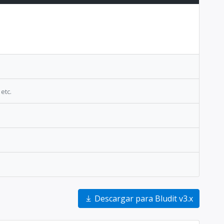
 etc.
Descargar para Bludit v3.x