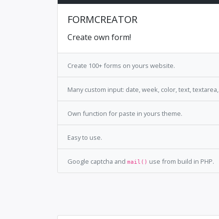
FORMCREATOR
Create own form!
Create 100+ forms on yours website.
Many custom input: date, week, color, text, textarea,
Own function for paste in yours theme.
Easy to use.
Google captcha and
use from build in PHP.
mail()