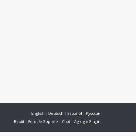
English
|
Deutsch
|
Español
|
Русский
Bludit
|
Foro de Soporte
|
Chat
|
Agregar Plugin