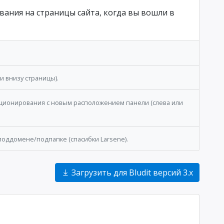
ания на страницы сайта, когда вы вошли в
 внизу страницы).
ционирования с новым расположением панели (слева или
 поддомене/подпапке (спасибки Larsene).
Загрузить для Bludit версий 3.x