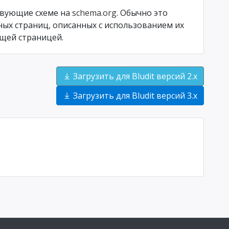
твующие схеме на
schema.org
. Обычно это
нных страниц, описанных с использованием их
щей страницей.
Загрузить для Bludit версий 2.x
Загрузить для Bludit версий 3.x