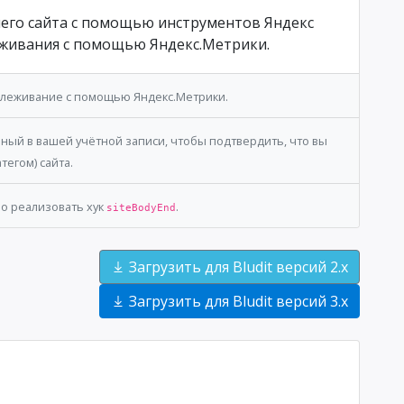
шего сайта с помощью инструментов Яндекс
леживания с помощью Яндекс.Метрики.
отслеживание с помощью Яндекс.Метрики.
нный в вашей учётной записи, чтобы подтвердить, что вы
тегом) сайта.
о реализовать хук
.
siteBodyEnd
Загрузить для Bludit версий 2.x
Загрузить для Bludit версий 3.x